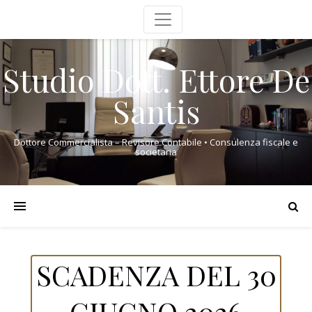
Studio Dott. Ettore De
Santis
Dottore Commercialista – Revisore Contabile • Consulenza fiscale e
societaria
SCADENZA DEL 30
GIUGNO 2026