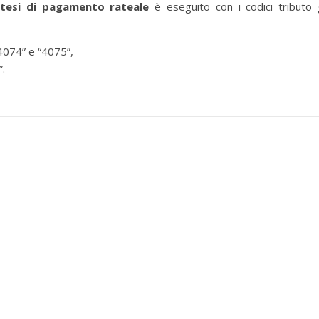
potesi di pagamento rateale
è eseguito con i codici tributo 
 “4074” e “4075”,
”.