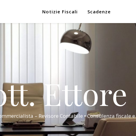
Notizie Fiscali
Scadenze
tt. Ettore
mmercialista – Revisore Contabile • Consulenza fiscale e