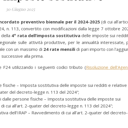
30 Giugno 2025
ncordato preventivo biennale per il 2024-2025
(di cui all’arti
, n. 113, convertito con modificazioni dalla legge 7 ottobre 20
o
della
4° rata
dell’imposta sostitutiva
delle imposte sui reddit
egionale sulle attività produttive, per le annualità interessate, 
eale con un massimo di
24 rate mensili
di pari importo con l'aggiu
e successive alla prima.
F24 utilizzando i seguenti codici tributo (
Risoluzione dell'Agen
isiche – Imposta sostitutiva delle imposte sui redditi e relative
quater del decreto-legge n. 113 del 2024”;
dalle persone fisiche – Imposta sostitutiva delle imposte sui
di cui all’art. 2-quater del decreto-legge n. 113 del 2024”;
va dell’IRAP – Ravvedimento di cui all’art. 2-quater del decreto-