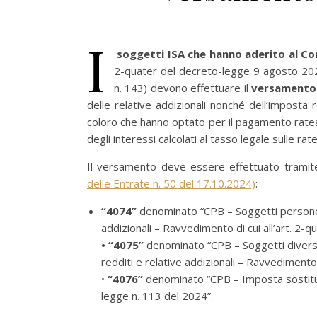
I
soggetti ISA che hanno aderito al Co
2-quater del decreto-legge 9 agosto 2024
n. 143) devono effettuare il
versament
delle relative addizionali nonché dell’imposta r
coloro che hanno optato per il pagamento rat
degli interessi calcolati al tasso legale sulle rat
Il versamento deve essere effettuato tramite 
delle Entrate n. 50 del 17.10.2024)
:
“4074”
denominato “CPB – Soggetti persone f
addizionali – Ravvedimento di cui all’art. 2-
• “4075”
denominato “CPB – Soggetti diversi 
redditi e relative addizionali – Ravvedimento 
•
“4076”
denominato “CPB – Imposta sostituti
legge n. 113 del 2024”.