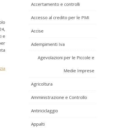
Accertamento e controlli
Accesso al credito per le PMI
colo
24,
Accise
i e
per
Adempimenti Iva
nta
Agevolazioni per le Piccole e
zia
Medie Imprese
Agricoltura
Amministrazione e Controllo
Antiriciclaggio
Appalti