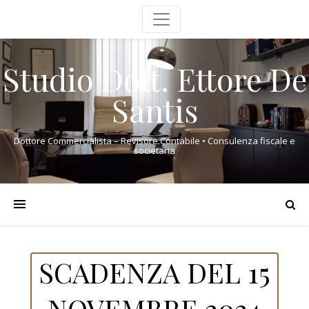
Studio Dott. Ettore De
Santis
Dottore Commercialista – Revisore Contabile • Consulenza fiscale e
societaria
SCADENZA DEL 15
NOVEMBRE 2024