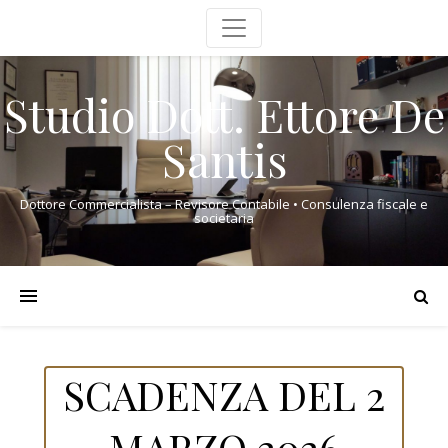
Studio Dott. Ettore De
Santis
Dottore Commercialista – Revisore Contabile • Consulenza fiscale e
societaria
SCADENZA DEL 2
MARZO 2026