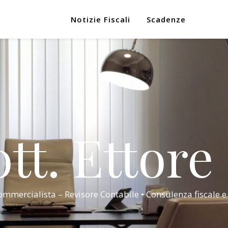
Notizie Fiscali
Scadenze
tt. Ettore
mmercialista – Revisore Contabile • Consulenza fiscale e