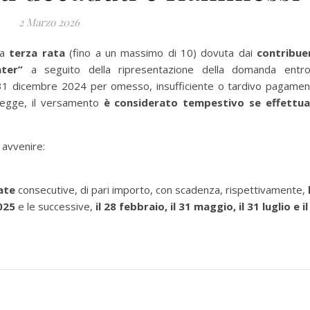
2 Marzo 2026
la
terza rata
(fino a un massimo di 10) dovuta dai
contribue
uater”
a seguito della ripresentazione della domanda entro
 31 dicembre 2024 per omesso, insufficiente o tardivo pagamen
 legge, il versamento
è considerato tempestivo se effettu
 avvenire:
rate
consecutive, di pari importo, con scadenza, rispettivamente,
025
e le successive,
il 28 febbraio, il 31 maggio, il 31 luglio e il