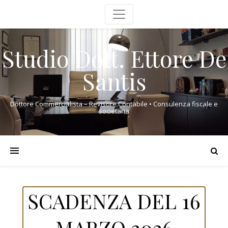
Studio Dott. Ettore De
Santis
Dottore Commercialista – Revisore Contabile • Consulenza fiscale e
societaria
SCADENZA DEL 16
MARZO 2026