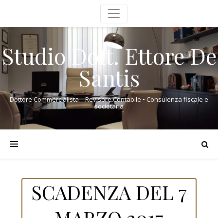
Studio Dott. Ettore De
Santis
Dottore Commercialista – Revisore Contabile • Consulenza fiscale e
societaria
SCADENZA DEL 7
MARZO 2017