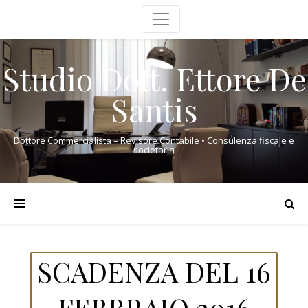
Studio Dott. Ettore De
Santis
Dottore Commercialista – Revisore Contabile • Consulenza fiscale e
societaria
SCADENZA DEL 16
FEBBRAIO 2016