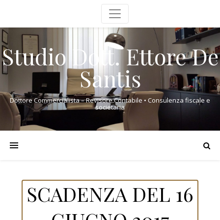
Studio Dott. Ettore De
Santis
Dottore Commercialista – Revisore Contabile • Consulenza fiscale e
societaria
SCADENZA DEL 16
GIUGNO 2017