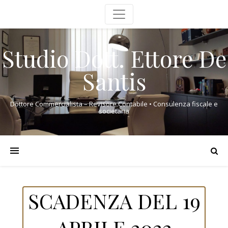
Studio Dott. Ettore De
Santis
Dottore Commercialista – Revisore Contabile • Consulenza fiscale e
societaria
SCADENZA DEL 19
APRILE 2022