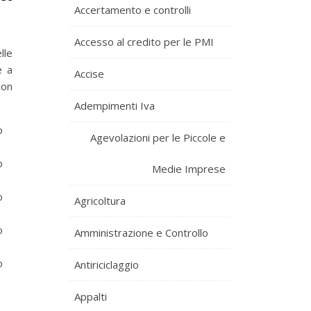
Accertamento e controlli
Accesso al credito per le PMI
lle
e a
Accise
con
Adempimenti Iva
o
Agevolazioni per le Piccole e
o
Medie Imprese
o
Agricoltura
o
Amministrazione e Controllo
o
Antiriciclaggio
Appalti