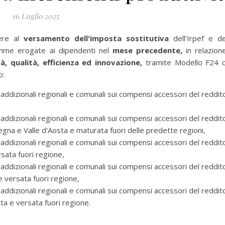
16 Luglio 2025
ere al
versamento dell'imposta sostitutiva
dell'Irpef e de
somme erogate ai dipendenti nel
mese precedente
,
in relazion
tà, qualità, efficienza ed innovazione,
tramite Modello F24 
o:
 addizionali regionali e comunali sui compensi accessori del reddit
 addizionali regionali e comunali sui compensi accessori del reddit
degna e Valle d'Aosta e maturata fuori delle predette regioni,
 addizionali regionali e comunali sui compensi accessori del reddit
rsata fuori regione,
 addizionali regionali e comunali sui compensi accessori del reddit
 versata fuori regione,
 addizionali regionali e comunali sui compensi accessori del reddit
ta e versata fuori regione.