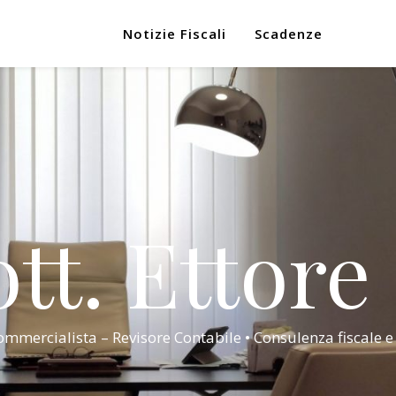
Notizie Fiscali
Scadenze
tt. Ettore
mmercialista – Revisore Contabile • Consulenza fiscale e