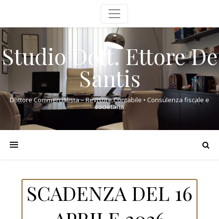
Studio Dott. Ettore De
Santis
Dottore Commercialista – Revisore Contabile • Consulenza fiscale e
societaria
SCADENZA DEL 16
APRILE 2026