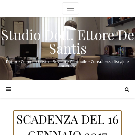
Studio Dott. Ettore De
Santis
Dottore Commercialista – Revisore Contabile • Consulenza fiscale e
societaria
SCADENZA DEL 16
GENNAIO 2017