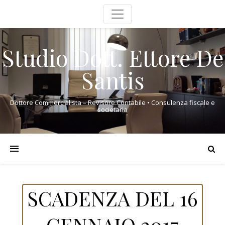
Studio Dott. Ettore De
Santis
Dottore Commercialista – Revisore Contabile • Consulenza fiscale e
societaria
SCADENZA DEL 16
GENNAIO 2017