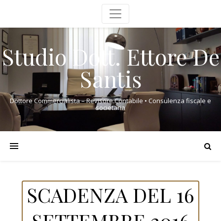
Studio Dott. Ettore De
Santis
Dottore Commercialista – Revisore Contabile • Consulenza fiscale e
societaria
SCADENZA DEL 16
SETTEMBRE 2016