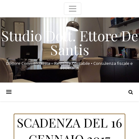
Studio Dott. Ettore De
Santis
Dottore Commercialista – Revisore Contabile • Consulenza fiscale e
societaria
SCADENZA DEL 16
GENNAIO 2017