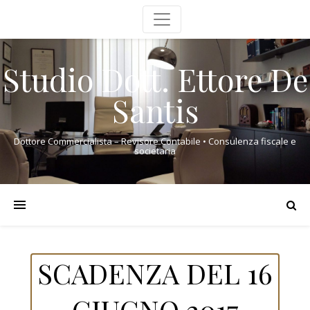
Studio Dott. Ettore De
Santis
Dottore Commercialista – Revisore Contabile • Consulenza fiscale e
societaria
SCADENZA DEL 16
GIUGNO 2017