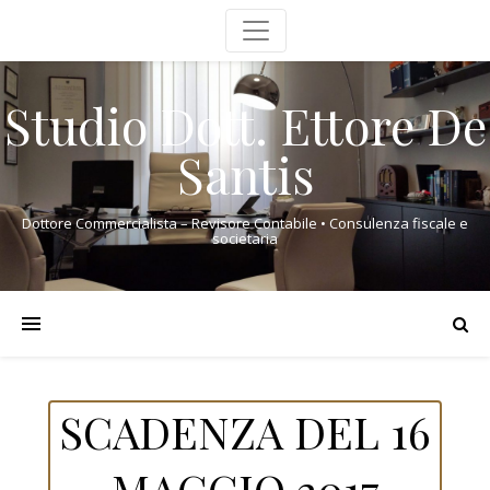
Studio Dott. Ettore De
Santis
Dottore Commercialista – Revisore Contabile • Consulenza fiscale e
societaria
SCADENZA DEL 16
MAGGIO 2017