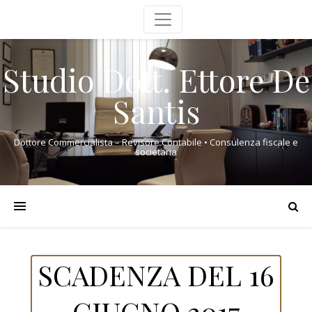
Studio Dott. Ettore De
Santis
Dottore Commercialista – Revisore Contabile • Consulenza fiscale e
societaria
SCADENZA DEL 16
GIUGNO 2017