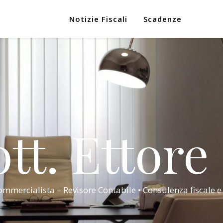
Notizie Fiscali
Scadenze
tt. Ettore
mmercialista – Revisore Contabile • Consulenza fiscale e