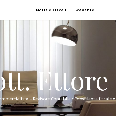
Notizie Fiscali
Scadenze
tt. Ettore
mmercialista – Revisore Contabile • Consulenza fiscale e