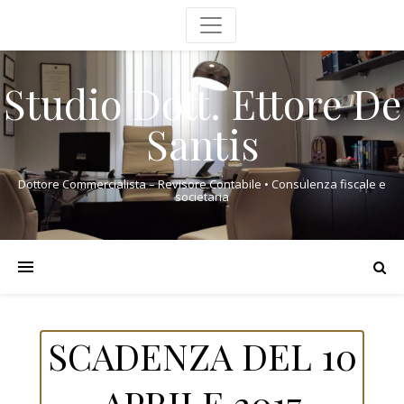
Studio Dott. Ettore De
Santis
Dottore Commercialista – Revisore Contabile • Consulenza fiscale e
societaria
SCADENZA DEL 10
APRILE 2017