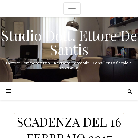
Studio Dott. Ettore De
Santis
Dottore Commercialista – Revisore Contabile • Consulenza fiscale e
societaria
SCADENZA DEL 16
FEBBRAIO 2017