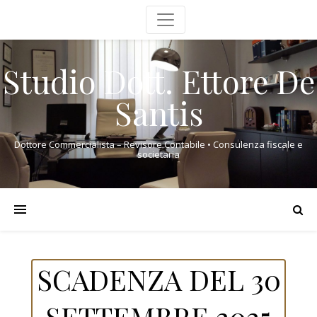
Studio Dott. Ettore De
Santis
Dottore Commercialista – Revisore Contabile • Consulenza fiscale e
societaria
SCADENZA DEL 30
SETTEMBRE 2025