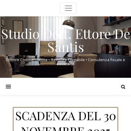
Studio Dott. Ettore De
Santis
Dottore Commercialista – Revisore Contabile • Consulenza fiscale e
societaria
SCADENZA DEL 30
NOVEMBRE 2025