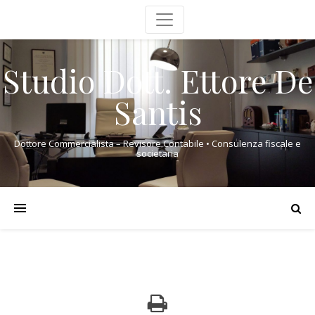
Studio Dott. Ettore De
Santis
Dottore Commercialista – Revisore Contabile • Consulenza fiscale e
societaria