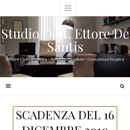
Studio Dott. Ettore De
Santis
Dottore Commercialista – Revisore Contabile • Consulenza fiscale e
societaria
SCADENZA DEL 16
DICEMBRE 2010