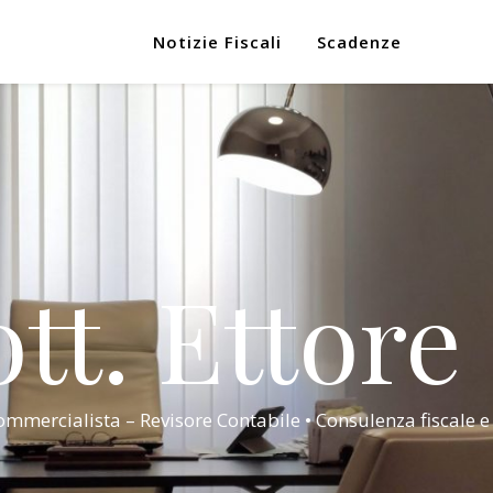
Notizie Fiscali
Scadenze
tt. Ettore
mmercialista – Revisore Contabile • Consulenza fiscale e