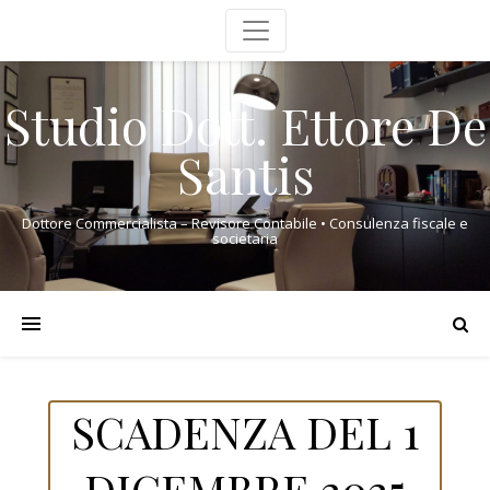
Studio Dott. Ettore De
Santis
Dottore Commercialista – Revisore Contabile • Consulenza fiscale e
societaria
SCADENZA DEL 1
DICEMBRE 2025