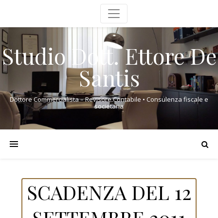
Studio Dott. Ettore De
Santis
Dottore Commercialista – Revisore Contabile • Consulenza fiscale e
societaria
SCADENZA DEL 12
SETTEMBRE 2011