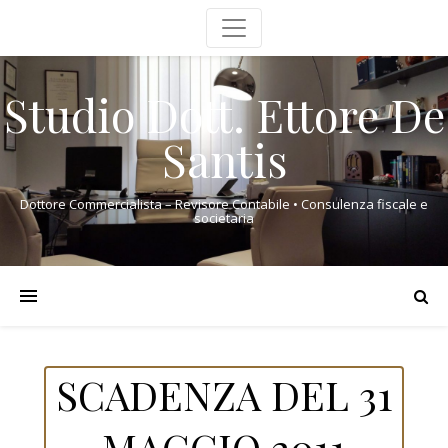
Studio Dott. Ettore De
Santis
Dottore Commercialista – Revisore Contabile • Consulenza fiscale e
societaria
SCADENZA DEL 31
MAGGIO 2011