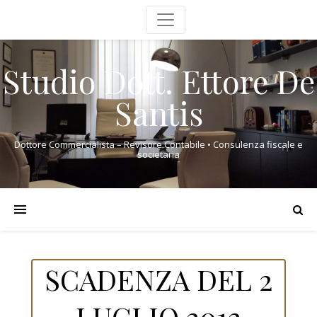
Studio Dott. Ettore De
Santis
Dottore Commercialista – Revisore Contabile • Consulenza fiscale e
societaria
SCADENZA DEL 2
LUGLIO 2012