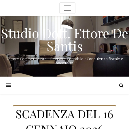
Studio Dott. Ettore De
Santis
Dottore Commercialista – Revisore Contabile • Consulenza fiscale e
societaria
SCADENZA DEL 16
GENNAIO 2026