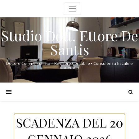
Studio Dott. Ettore De
Santis
Dottore Commercialista – Revisore Contabile • Consulenza fiscale e
societaria
SCADENZA DEL 20
GENNAIO 2026