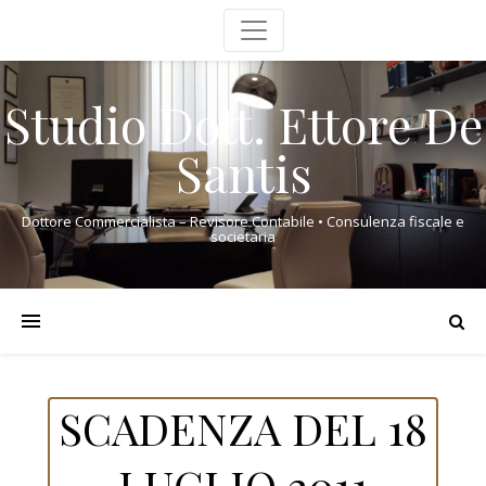
Studio Dott. Ettore De
Santis
Dottore Commercialista – Revisore Contabile • Consulenza fiscale e
societaria
SCADENZA DEL 18
LUGLIO 2011