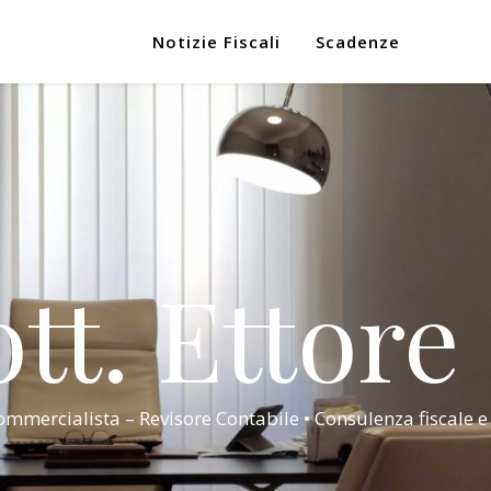
Notizie Fiscali
Scadenze
tt. Ettore
mmercialista – Revisore Contabile • Consulenza fiscale e