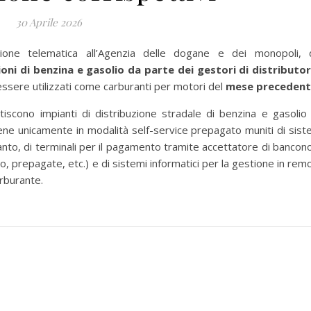
30 Aprile 2026
sione telematica all’Agenzia delle dogane e dei monopoli, 
sioni di benzina e gasolio da parte dei gestori di distributor
 essere utilizzati come carburanti per motori del
mese preceden
tiscono impianti di distribuzione stradale di benzina e gasolio
iene unicamente in modalità self-service prepagato muniti di sist
ianto, di terminali per il pagamento tramite accettatore di bancon
, prepagate, etc.) e di sistemi informatici per la gestione in rem
arburante.