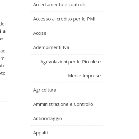
Accertamento e controlli
Accesso al credito per le PMI
dei
i a
Accise
te
.
Adempimenti Iva
 ad
emi
Agevolazioni per le Piccole e
ote
oto
Medie Imprese
Agricoltura
Amministrazione e Controllo
Antiriciclaggio
Appalti