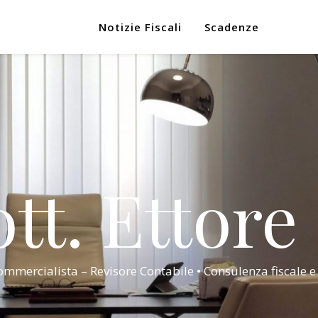
Notizie Fiscali
Scadenze
tt. Ettore
mmercialista – Revisore Contabile • Consulenza fiscale e