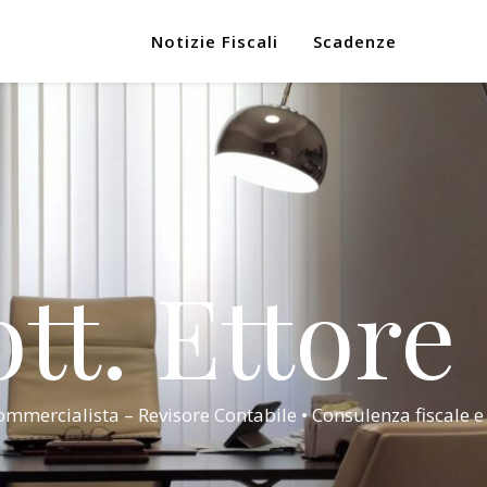
Notizie Fiscali
Scadenze
tt. Ettore
mmercialista – Revisore Contabile • Consulenza fiscale e