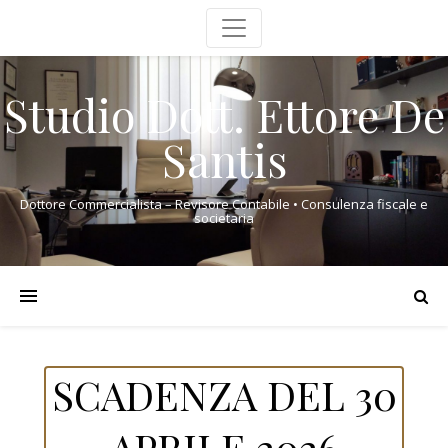
Studio Dott. Ettore De
Santis
Dottore Commercialista – Revisore Contabile • Consulenza fiscale e
societaria
SCADENZA DEL 30
APRILE 2026