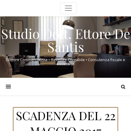
Studio Dott. Ettore De
Santis
Dottore Commercialista – Revisore Contabile • Consulenza fiscale e
societaria
SCADENZA DEL 22
MAGGIO 2017