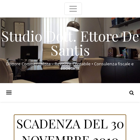
Studio Dott. Ettore De
Santis
Dottore Commercialista – Revisore Contabile • Consulenza fiscale e
societaria
SCADENZA DEL 30
NOVEMBRE 2010