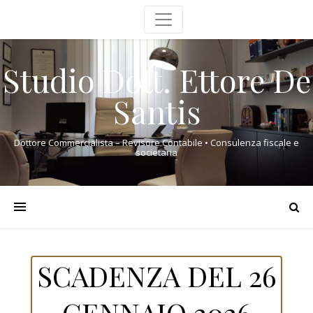
Studio Dott. Ettore De
Santis
Dottore Commercialista – Revisore Contabile • Consulenza fiscale e
societaria
SCADENZA DEL 26
GENNAIO 2026