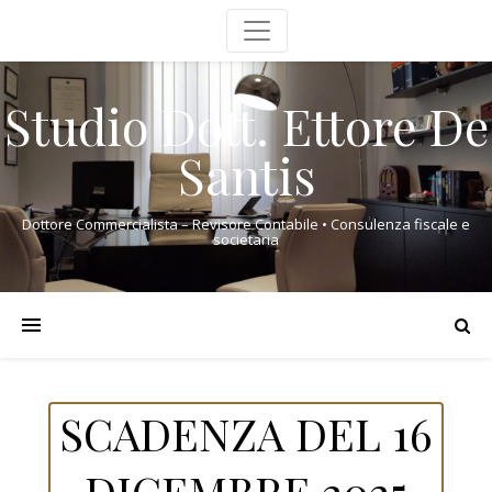
Studio Dott. Ettore De
Santis
Dottore Commercialista – Revisore Contabile • Consulenza fiscale e
societaria
SCADENZA DEL 16
DICEMBRE 2025