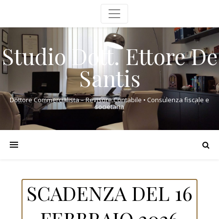
Studio Dott. Ettore De
Santis
Dottore Commercialista – Revisore Contabile • Consulenza fiscale e
societaria
SCADENZA DEL 16
FEBBRAIO 2026