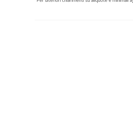
Per ulteriori chiarimenti su aliquote e minimali a