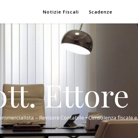
Notizie Fiscali
Scadenze
tt. Ettore
mmercialista – Revisore Contabile • Consulenza fiscale e