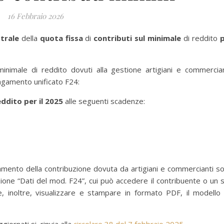
16 Febbraio 2026
trale
della
quota fissa
di
contributi sul minimale
di reddito
p
minimale di reddito dovuti alla gestione artigiani e commercian
pagamento unificato F24:
reddito
per il 2025
alle seguenti scadenze:
 pagamento della contribuzione dovuta da artigiani e commercianti s
zione “Dati del mod. F24”, cui può accedere il contribuente o un 
e, inoltre, visualizzare e stampare in formato PDF, il modello