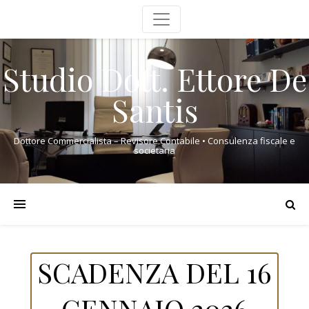
Studio Dott. Ettore De
Santis
Dottore Commercialista – Revisore Contabile • Consulenza fiscale e
societaria
SCADENZA DEL 16
GENNAIO 2026