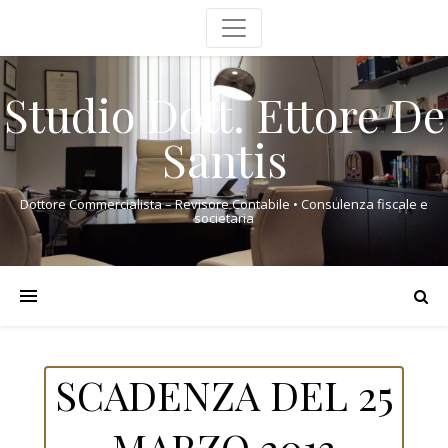
Studio Dott. Ettore De
Santis
Dottore Commercialista – Revisore Contabile • Consulenza fiscale e
societaria
SCADENZA DEL 25
MARZO 2013