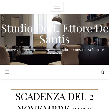
Studio Dott. Ettore De
Santis
Dottore Commercialista – Revisore Contabile • Consulenza fiscale e
societaria
SCADENZA DEL 2
NOVEMBRE 2010