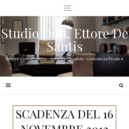
Studio Dott. Ettore De
Santis
Dottore Commercialista – Revisore Contabile • Consulenza fiscale e
societaria
SCADENZA DEL 16
NOVEMBRE 2012