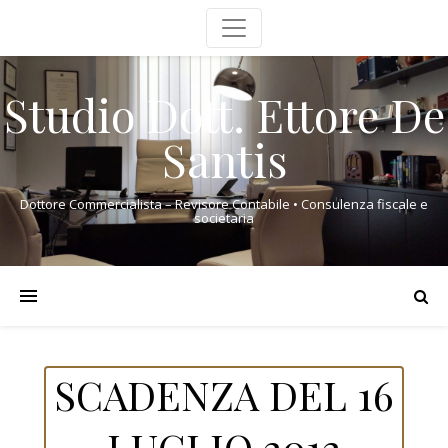
Studio Dott. Ettore De
Santis
Dottore Commercialista – Revisore Contabile • Consulenza fiscale e
societaria
SCADENZA DEL 16
LUGLIO 2012